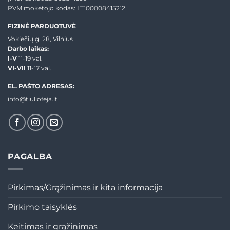
PVM mokėtojo kodas: LT100008415212
FIZINĖ PARDUOTUVĖ
Vokiečių g. 28, Vilnius
Darbo laikas:
I-V
11-19 val.
VI-VII
11-17 val.
EL. PAŠTO ADRESAS:
info@tiuliofeja.lt
PAGALBA
Pirkimas/Grąžinimas ir kita informacija
Pirkimo taisyklės
Keitimas ir grąžinimas