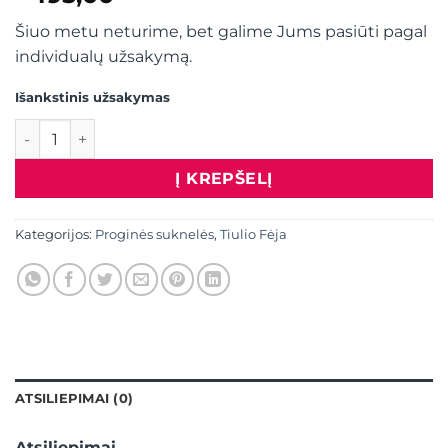
Šiuo metu neturime, bet galime Jums pasiūti pagal
individualų užsakymą.
Išankstinis užsakymas
produkto kiekis: SUKNELĖ 388
Į KREPŠELĮ
Kategorijos:
Proginės suknelės
,
Tiulio Fėja
ATSILIEPIMAI (0)
Atsiliepimai