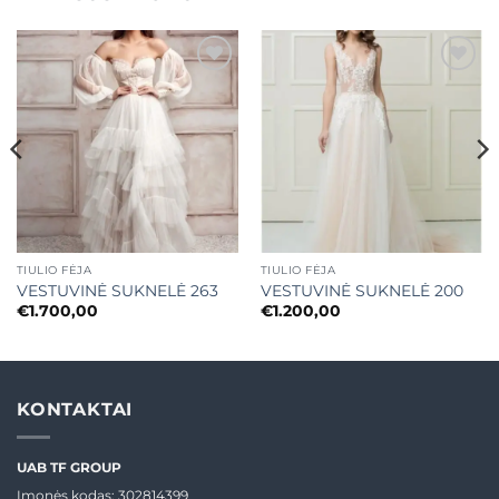
Mėgstamiausias
Mėgstamiausias
TIULIO FĖJA
TIULIO FĖJA
VESTUVINĖ SUKNELĖ 263
VESTUVINĖ SUKNELĖ 200
€
1.700,00
€
1.200,00
KONTAKTAI
UAB TF GROUP
Įmonės kodas: 302814399