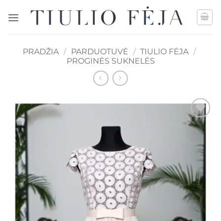
Skip
to
content
PRADŽIA
/
PARDUOTUVĖ
/
TIULIO FĖJA
/
PROGINĖS SUKNELĖS
Mėgstamiausias