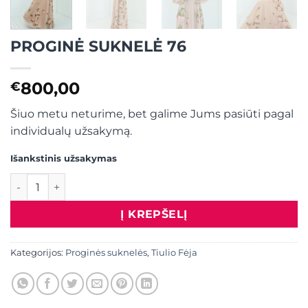
PROGINĖ SUKNELĖ 76
800,00
€
Šiuo metu neturime, bet galime Jums pasiūti pagal
individualų užsakymą.
Išankstinis užsakymas
produkto kiekis: PROGINĖ SUKNELĖ 76
Į KREPŠELĮ
Kategorijos:
Proginės suknelės
,
Tiulio Fėja