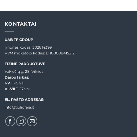
KONTAKTAI
UAB TF GROUP
Įmonės kodas: 302814399
PVM mokėtojo kodas: LT100008415212
FIZINĖ PARDUOTUVĖ
Vokiečių g. 28, Vilnius
Darbo laikas:
I-V
11-19 val.
VI-VII
11-17 val.
EL. PAŠTO ADRESAS:
info@tiuliofeja.lt