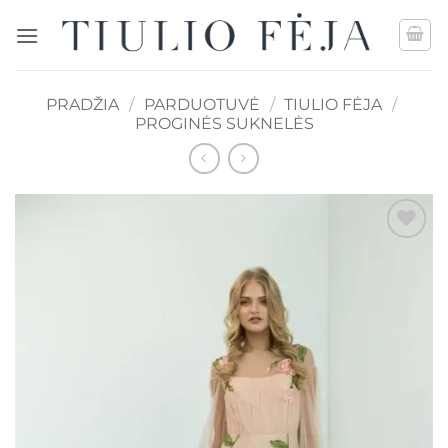
Skip
to
content
PRADŽIA
/
PARDUOTUVĖ
/
TIULIO FĖJA
/
PROGINĖS SUKNELĖS
Mėgstamiausias