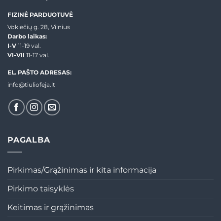
FIZINĖ PARDUOTUVĖ
Vokiečių g. 28, Vilnius
Darbo laikas:
I-V
11-19 val.
VI-VII
11-17 val.
EL. PAŠTO ADRESAS:
info@tiuliofeja.lt
PAGALBA
Pirkimas/Grąžinimas ir kita informacija
Pirkimo taisyklės
Keitimas ir grąžinimas