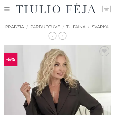
Skip
to
content
PRADŽIA
/
PARDUOTUVĖ
/
TU FAINA
/
ŠVARKAI
-5%
Mėgstamiausias