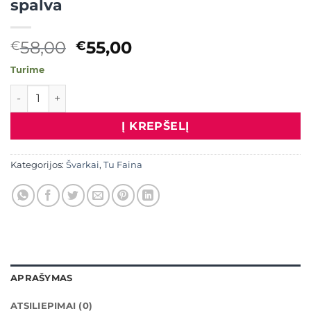
spalva
Original
Current
58,00
55,00
€
€
price
price
Turime
was:
is:
produkto kiekis: Švarkas "Surišamas", šokolado spalva
€58,00.
€55,00.
Į KREPŠELĮ
Kategorijos:
Švarkai
,
Tu Faina
APRAŠYMAS
ATSILIEPIMAI (0)