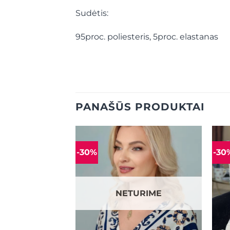
Sudėtis:
95proc. poliesteris, 5proc. elastanas
PANAŠŪS PRODUKTAI
-30%
-30
Mėgstamiausias
Mėgstamiausias
NETURIME