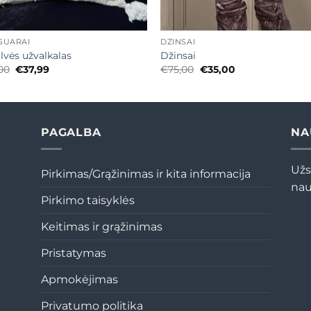
+
SUARAI
DŽINSAI
lvės užvalkalas
Džinsai
Original
Current
Original
Current
00
€
37,99
€
75,00
€
35,00
price
price
price
price
was:
is:
was:
is:
€54,00.
€37,99.
€75,00.
€35,00.
PAGALBA
NA
Užs
Pirkimas/Grąžinimas ir kita informacija
nau
Pirkimo taisyklės
Keitimas ir grąžinimas
Pristatymas
Apmokėjimas
Privatumo politika