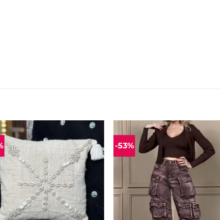
%
-53%
Mėgstamiausias
Mėgstamiaus