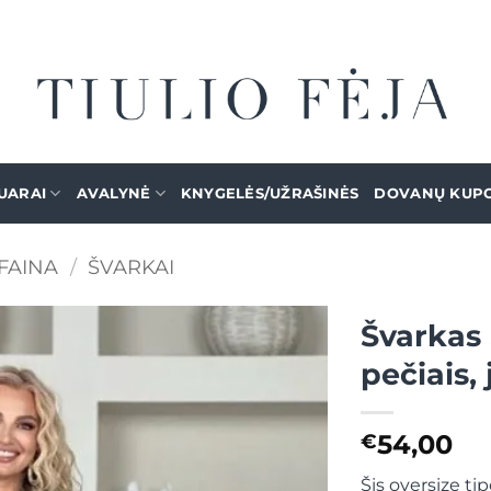
UARAI
AVALYNĖ
KNYGELĖS/UŽRAŠINĖS
DOVANŲ KUP
FAINA
/
ŠVARKAI
Švarkas 
pečiais,
Mėgstamiausias
54,00
€
Šis oversize ti