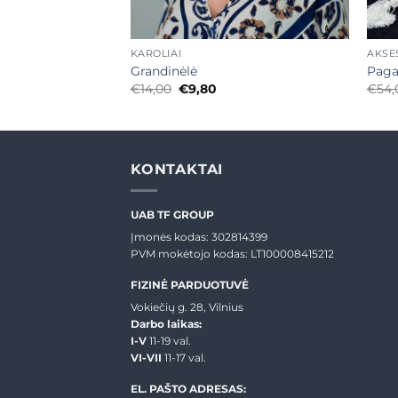
+
+
KAROLIAI
AKSE
las
Grandinėlė
Paga
Price
Original
Current
€
14,00
€
9,80
€
54,
range:
price
price
€23,20
was:
is:
through
€14,00.
€9,80.
€28,80
KONTAKTAI
UAB TF GROUP
Įmonės kodas: 302814399
PVM mokėtojo kodas: LT100008415212
FIZINĖ PARDUOTUVĖ
Vokiečių g. 28, Vilnius
Darbo laikas:
I-V
11-19 val.
VI-VII
11-17 val.
EL. PAŠTO ADRESAS: