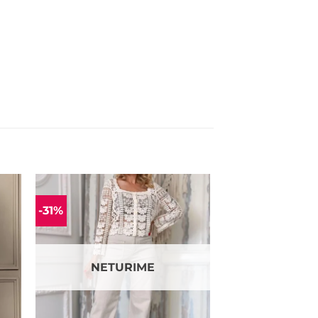
-31%
ias
Mėgstamiausias
NETURIME