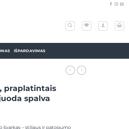
ONAS
IŠPARDAVIMAS
, praplatintais
 juoda spalva
po švarkas – stiliaus ir patogumo