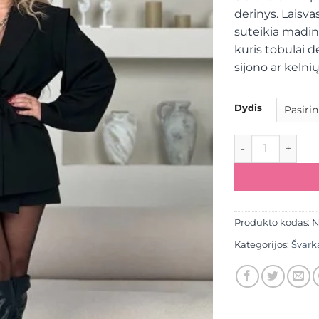
derinys. Laisva
suteikia mading
kuris tobulai d
sijono ar kelni
Dydis
produkto kiekis:
Produkto kodas:
N
Kategorijos:
Švark