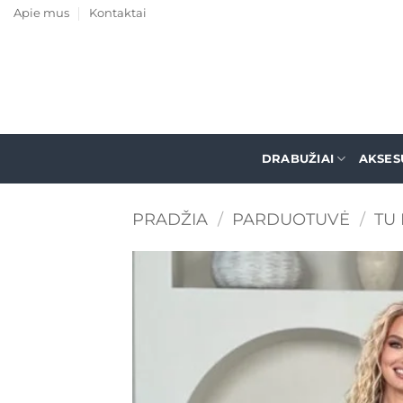
Skip
Apie mus
Kontaktai
to
content
DRABUŽIAI
AKSES
PRADŽIA
/
PARDUOTUVĖ
/
TU 