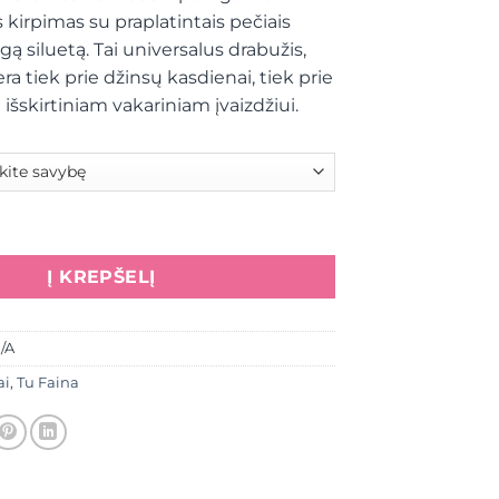
s kirpimas su praplatintais pečiais
ą siluetą. Tai universalus drabužis,
era tiek prie džinsų kasdienai, tiek prie
ų išskirtiniam vakariniam įvaizdžiui.
 Švarkas , praplatintais pečiais, juoda spalva
Į KREPŠELĮ
/A
ai
,
Tu Faina