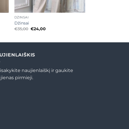
+
DŽINSAI
Džinsai
Original
Current
€
35,00
€
24,00
price
price
was:
is:
€35,00.
€24,00.
UJIENLAIŠKIS
isakykite naujienlaiškį ir gaukite
jienas pirmieji.