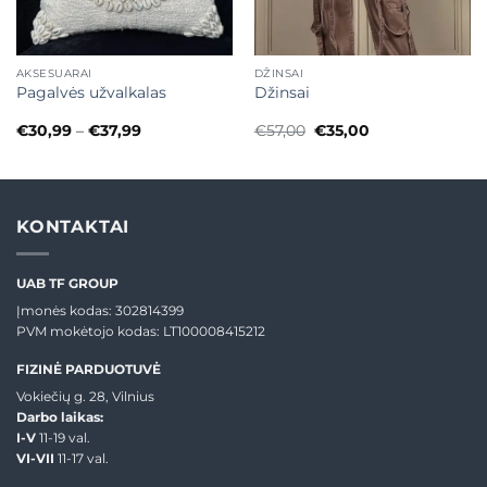
AKSESUARAI
DŽINSAI
Pagalvės užvalkalas
Džinsai
Price
Original
Current
€
30,99
–
€
37,99
€
57,00
€
35,00
range:
price
price
€30,99
was:
is:
through
€57,00.
€35,00.
€37,99
KONTAKTAI
UAB TF GROUP
Įmonės kodas: 302814399
PVM mokėtojo kodas: LT100008415212
FIZINĖ PARDUOTUVĖ
Vokiečių g. 28, Vilnius
Darbo laikas:
I-V
11-19 val.
VI-VII
11-17 val.