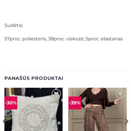
Sudėtis:
57proc. poliesteris, 38proc. viskozė, 5proc. elastanas
PANAŠŪS PRODUKTAI
-30%
-39%
Mėgstamiausias
Mėgstamiausias