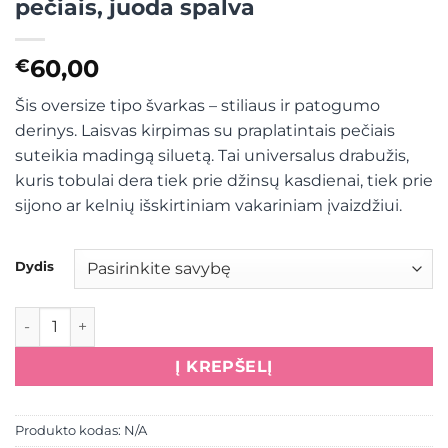
pečiais, juoda spalva
60,00
€
Šis oversize tipo švarkas – stiliaus ir patogumo
derinys. Laisvas kirpimas su praplatintais pečiais
suteikia madingą siluetą. Tai universalus drabužis,
kuris tobulai dera tiek prie džinsų kasdienai, tiek prie
sijono ar kelnių išskirtiniam vakariniam įvaizdžiui.
Dydis
produkto kiekis: Švarkas , "Blizgučiai" ,praplatintais pečiai
Į KREPŠELĮ
Produkto kodas:
N/A