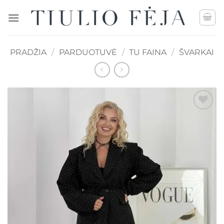
Skip
to
content
PRADŽIA
/
PARDUOTUVĖ
/
TU FAINA
/
ŠVARKAI
Mėgstamiausias