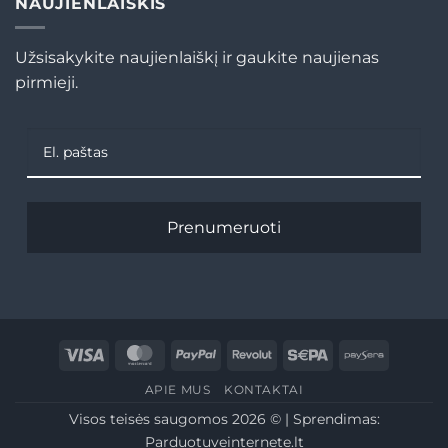
NAUJIENLAIŠKIS
Užsisakykite naujienlaiškį ir gaukite naujienas
pirmieji.
Prenumeruoti
Visa
MasterCard
PayPal
Revolut
Sepa
Paysera
APIE MUS
KONTAKTAI
Visos teisės saugomos 2026 © | Sprendimas:
Parduotuveinternete.lt