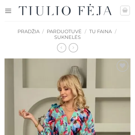
Skip
to
content
PRADŽIA
/
PARDUOTUVĖ
/
TU FAINA
/
SUKNELĖS
Mėgstamiausias