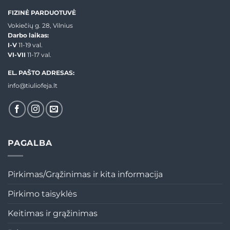
FIZINĖ PARDUOTUVĖ
Vokiečių g. 28, Vilnius
Darbo laikas:
I-V
11-19 val.
VI-VII
11-17 val.
EL. PAŠTO ADRESAS:
info@tiuliofeja.lt
PAGALBA
Pirkimas/Grąžinimas ir kita informacija
Pirkimo taisyklės
Keitimas ir grąžinimas