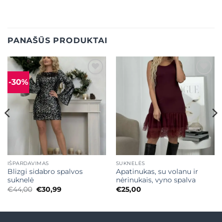
PANAŠŪS PRODUKTAI
-30%
Mėgstamiausias
Mėgstamiausias
IŠPARDAVIMAS
SUKNELĖS
Blizgi sidabro spalvos
Apatinukas, su volanu ir
suknelė
nėrinukais, vyno spalva
Original
Current
€
44,00
€
30,99
€
25,00
price
price
was:
is:
€44,00.
€30,99.