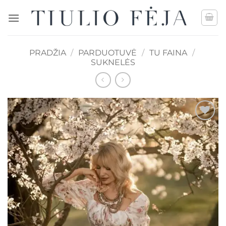
Skip
to
content
PRADŽIA
/
PARDUOTUVĖ
/
TU FAINA
/
SUKNELĖS
Mėgstamiausias