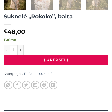
Suknelė „Rokoko”, balta
48,00
€
Turime
produkto kiekis: Suknelė "Rokoko", balta
Į KREPŠELĮ
Kategorijos:
Tu Faina
,
Suknelės