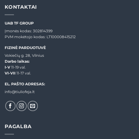
KONTAKTAI
UAB TF GROUP
Įmonės kodas: 302814399
PVM mokėtojo kodas: LT100008415212
FIZINĖ PARDUOTUVĖ
Vokiečių g. 28, Vilnius
Darbo laikas:
I-V
11-19 val.
VI-VII
11-17 val.
EL. PAŠTO ADRESAS:
info@tiuliofeja.lt
PAGALBA