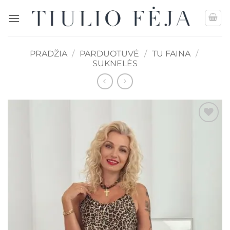
Skip
to
content
PRADŽIA
/
PARDUOTUVĖ
/
TU FAINA
/
SUKNELĖS
Mėgstamiausias