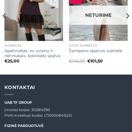
NETURIME
SUKNELĖS
ILGOS SUKNELĖS
Apatinukas, su volanu ir
Šampano spalvos suknelė
nėrinukais, šokolado spalva
Original
Current
€
25,00
€
145,00
€
101,50
price
price
was:
is:
€145,00.
€101,50.
KONTAKTAI
UAB TF GROUP
Įmonės kodas: 302814399
PVM mokėtojo kodas: LT100008415212
FIZINĖ PARDUOTUVĖ