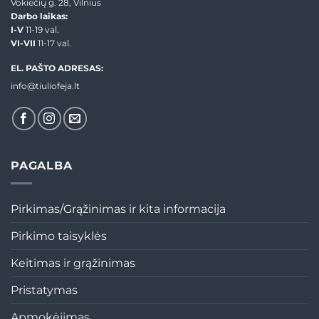
Vokiečių g. 28, Vilnius
Darbo laikas:
I-V
11-19 val.
VI-VII
11-17 val.
EL. PAŠTO ADRESAS:
info@tiuliofeja.lt
PAGALBA
Pirkimas/Grąžinimas ir kita informacija
Pirkimo taisyklės
Keitimas ir grąžinimas
Pristatymas
Apmokėjimas