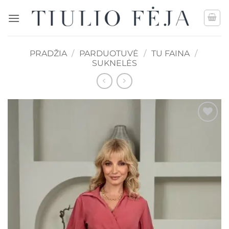
Skip
to
content
PRADŽIA
/
PARDUOTUVĖ
/
TU FAINA
/
SUKNELĖS
Mėgstamiausias