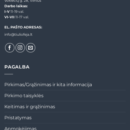
Vokiečių g. 28, Vilnius
Darbo laikas:
I-V
11-19 val.
VI-VII
11-17 val.
EL. PAŠTO ADRESAS:
info@tiuliofeja.lt
PAGALBA
Pirkimas/Grąžinimas ir kita informacija
Pirkimo taisyklės
Keitimas ir grąžinimas
Pristatymas
Apmokėjimas