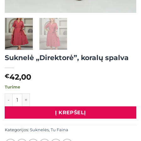
Suknelė „Direktorė”, koralų spalva
42,00
€
Turime
produkto kiekis: Suknelė "Direktorė", koralų spalva
Į KREPŠELĮ
Kategorijos:
Suknelės
,
Tu Faina