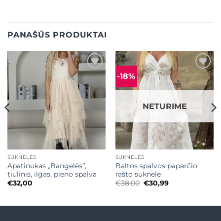
PANAŠŪS PRODUKTAI
-18%
Mėgstamiausias
Mėgstamiausias
NETURIME
SUKNELĖS
SUKNELĖS
Apatinukas „Bangelės”,
Baltos spalvos paparčio
tiulinis, ilgas, pieno spalva
rašto suknelė
Original
Current
€
32,00
€
38,00
€
30,99
price
price
was:
is:
€38,00.
€30,99.