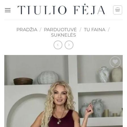
Skip
to
content
PRADŽIA
/
PARDUOTUVĖ
/
TU FAINA
/
SUKNELĖS
Mėgstamiausias