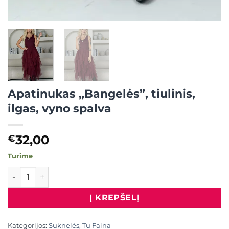
Apatinukas „Bangelės”, tiulinis,
ilgas, vyno spalva
32,00
€
Turime
produkto kiekis: Apatinukas "Bangelės", tiulinis, ilgas, vyn
Į KREPŠELĮ
Kategorijos:
Suknelės
,
Tu Faina