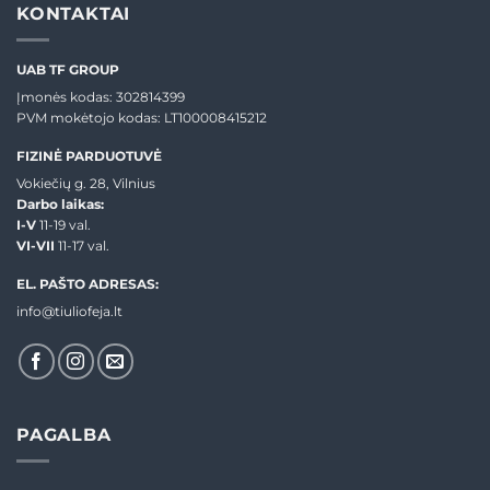
KONTAKTAI
UAB TF GROUP
Įmonės kodas: 302814399
PVM mokėtojo kodas: LT100008415212
FIZINĖ PARDUOTUVĖ
Vokiečių g. 28, Vilnius
Darbo laikas:
I-V
11-19 val.
VI-VII
11-17 val.
EL. PAŠTO ADRESAS:
info@tiuliofeja.lt
PAGALBA