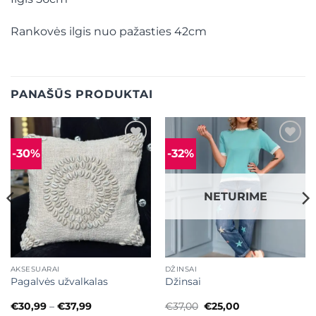
Rankovės ilgis nuo pažasties 42cm
PANAŠŪS PRODUKTAI
-30%
-32%
Mėgstamiausias
Mėgstamiausias
NETURIME
AKSESUARAI
DŽINSAI
Pagalvės užvalkalas
Džinsai
Price
Original
Current
€
30,99
–
€
37,99
€
37,00
€
25,00
range:
price
price