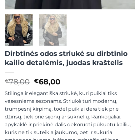
Dirbtinės odos striukė su dirbtinio
kailio detalėmis, juodas kraštelis
Original
Current
78,00
68,00
€
€
price
price
Stilinga ir elegantiška striukė, kuri puikiai tiks
was:
is:
vėsesniems sezonams. Striukė turi modernų,
€78,00.
€68,00.
trumpesnį kirpimą, todėl puikiai dera tiek prie
džinsų, tiek prie sijonų ar suknelių. Rankogaliai,
apykaklė ir priekinė dalis dekoruoti pūkuotu kailiu,
kuris ne tik suteikia jaukumo, bet ir sukuria