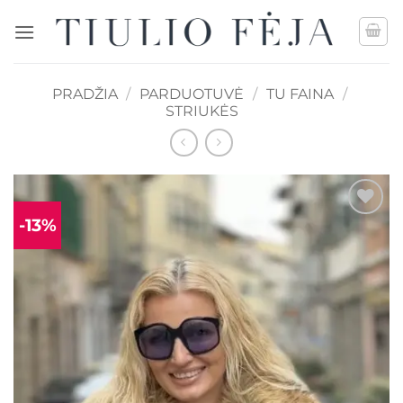
Skip
to
content
PRADŽIA
/
PARDUOTUVĖ
/
TU FAINA
/
STRIUKĖS
-13%
Mėgstamiausias