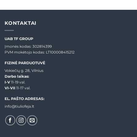
€30,99
was:
is:
through
€37,00.
€25,00.
€37,99
KONTAKTAI
UAB TF GROUP
Įmonės kodas: 302814399
PVM mokėtojo kodas: LT100008415212
FIZINĖ PARDUOTUVĖ
Vokiečių g. 28, Vilnius
Darbo laikas:
I-V
11-19 val.
VI-VII
11-17 val.
EL. PAŠTO ADRESAS:
info@tiuliofeja.lt