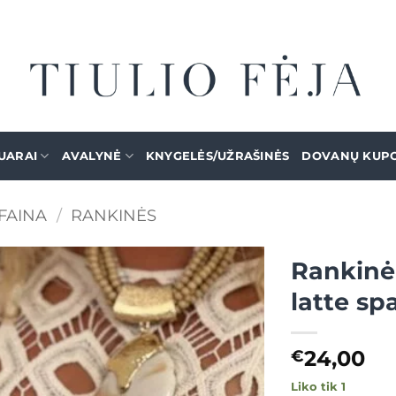
UARAI
AVALYNĖ
KNYGELĖS/UŽRAŠINĖS
DOVANŲ KUP
FAINA
/
RANKINĖS
Rankinė 
latte sp
Mėgstamiausias
24,00
€
Liko tik 1