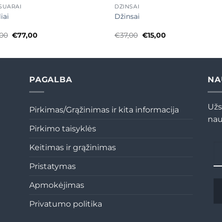
SUARAI
DŽINSAI
iai
Džinsai
Original
Current
Original
Current
,00
€
77,00
€
37,00
€
15,00
price
price
price
price
was:
is:
was:
is:
€110,00.
€77,00.
€37,00.
€15,00.
PAGALBA
NA
Užs
Pirkimas/Grąžinimas ir kita informacija
nau
Pirkimo taisyklės
Keitimas ir grąžinimas
Pristatymas
Apmokėjimas
Privatumo politika