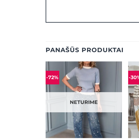
PANAŠŪS PRODUKTAI
-72%
-30
Mėgstamiausias
Mėgstamiausias
NETURIME
+
+