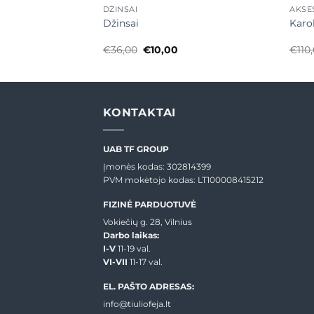
DŽINSAI
AKSE
su, tamsi camel
Džinsai
Karol
Original
Current
€
36,00
€
10,00
€
110
price
price
was:
is:
€36,00.
€10,00.
KONTAKTAI
UAB TF GROUP
Įmonės kodas: 302814399
PVM mokėtojo kodas: LT100008415212
FIZINĖ PARDUOTUVĖ
Vokiečių g. 28, Vilnius
Darbo laikas:
I-V
11-19 val.
VI-VII
11-17 val.
EL. PAŠTO ADRESAS:
info@tiuliofeja.lt