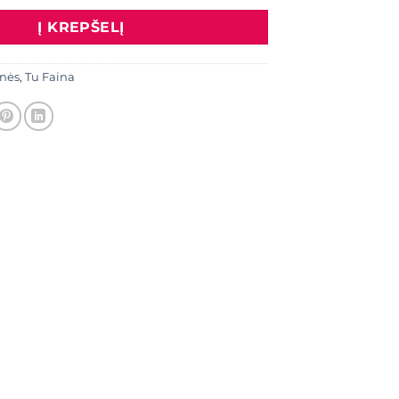
Į KREPŠELĮ
nės
,
Tu Faina