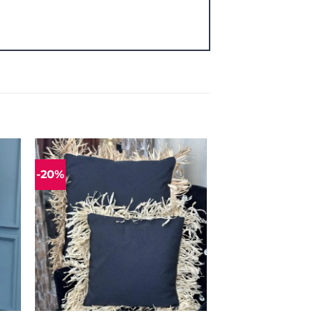
-20%
ias
Mėgstamiausias
+