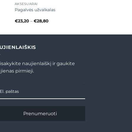
AKSESUARAI
Pagalvės užvalkalas
Price
€
23,20
–
€
28,80
range:
€23,20
through
€28,80
UJIENLAIŠKIS
isakykite naujienlaiškį ir gaukite
jienas pirmieji.
Prenumeruoti