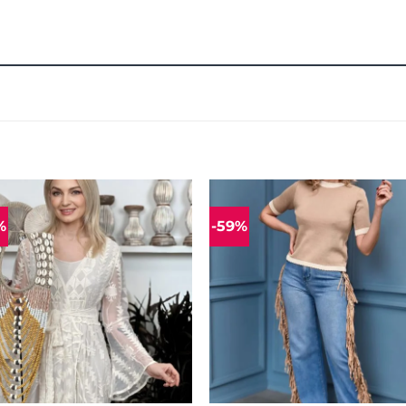
%
-59%
Mėgstamiausias
Mėgstamiaus
+