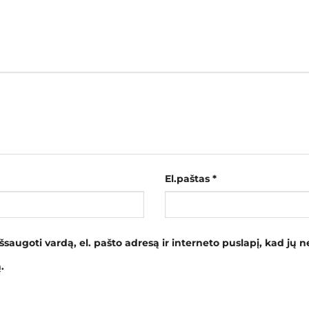
El.paštas
*
šsaugoti vardą, el. pašto adresą ir interneto puslapį, kad jų ne
.