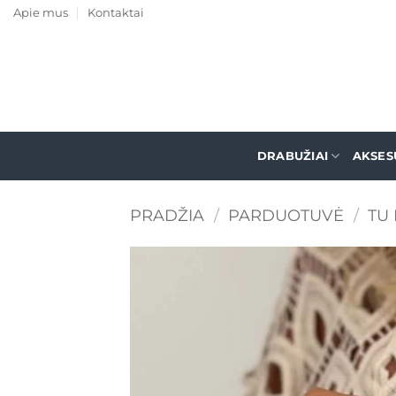
Skip
Apie mus
Kontaktai
to
content
DRABUŽIAI
AKSES
PRADŽIA
/
PARDUOTUVĖ
/
TU 