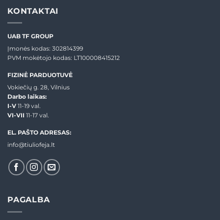
KONTAKTAI
UAB TF GROUP
Įmonės kodas: 302814399
PVM mokėtojo kodas: LT100008415212
FIZINĖ PARDUOTUVĖ
Vokiečių g. 28, Vilnius
Darbo laikas:
I-V
11-19 val.
VI-VII
11-17 val.
EL. PAŠTO ADRESAS:
info@tiuliofeja.lt
PAGALBA