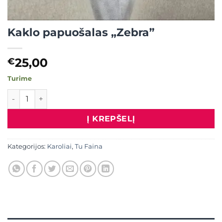
Kaklo papuošalas „Zebra”
25,00
€
Turime
produkto kiekis: Kaklo papuošalas "Zebra"
Į KREPŠELĮ
Kategorijos:
Karoliai
,
Tu Faina