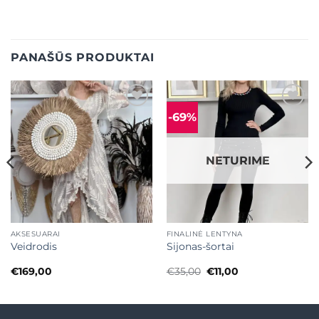
PANAŠŪS PRODUKTAI
-69%
Mėgstamiausias
Mėgstamiausias
NETURIME
AKSESUARAI
FINALINĖ LENTYNA
Veidrodis
Sijonas-šortai
Original
Current
€
169,00
€
35,00
€
11,00
price
price
was:
is:
€35,00.
€11,00.