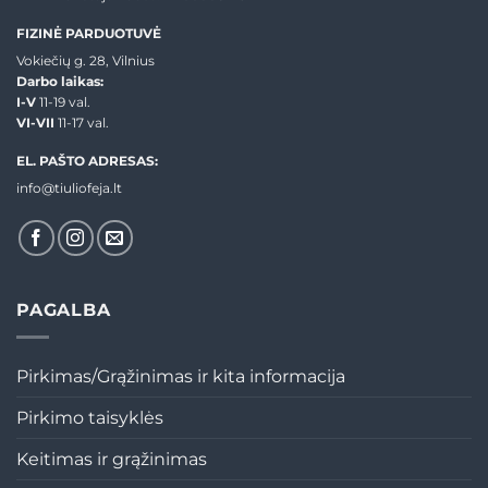
FIZINĖ PARDUOTUVĖ
Vokiečių g. 28, Vilnius
Darbo laikas:
I-V
11-19 val.
VI-VII
11-17 val.
EL. PAŠTO ADRESAS:
info@tiuliofeja.lt
PAGALBA
Pirkimas/Grąžinimas ir kita informacija
Pirkimo taisyklės
Keitimas ir grąžinimas