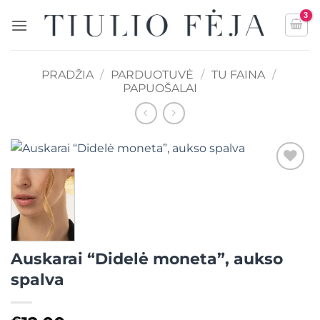
Skip
to
content
PRADŽIA
/
PARDUOTUVĖ
/
TU FAINA
/
PAPUOŠALAI
Mėgstamiausias
Auskarai “Didelė moneta”, aukso
spalva