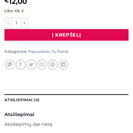
12,00
€
Liko tik 2
produkto kiekis: Auskarai “Didelė moneta”, aukso spalva
Į KREPŠELĮ
Kategorijos:
Papuošalai
,
Tu Faina
ATSILIEPIMAI (0)
Atsiliepimai
Atsiliepimų dar nėra.