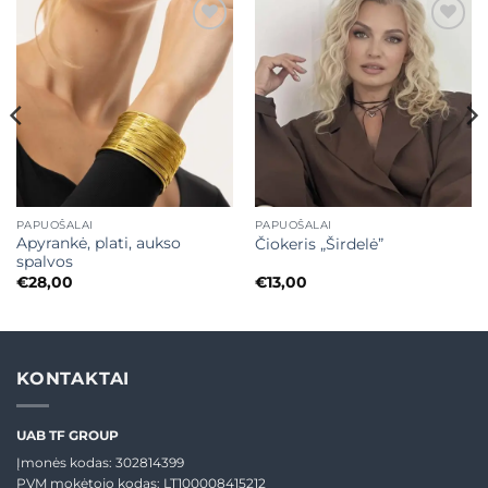
Mėgstamiausias
Mėgstamiausias
PAPUOŠALAI
PAPUOŠALAI
Apyrankė, plati, aukso
Čiokeris „Širdelė”
spalvos
€
28,00
€
13,00
KONTAKTAI
UAB TF GROUP
Įmonės kodas: 302814399
PVM mokėtojo kodas: LT100008415212