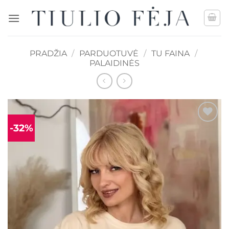
Skip
to
content
PRADŽIA
/
PARDUOTUVĖ
/
TU FAINA
/
PALAIDINĖS
-32%
Mėgstamiausias