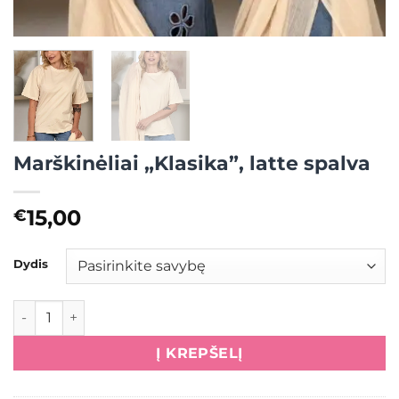
Marškinėliai „Klasika”, latte spalva
15,00
€
Dydis
produkto kiekis: Marškinėliai "Klasika", latte spalva
Į KREPŠELĮ