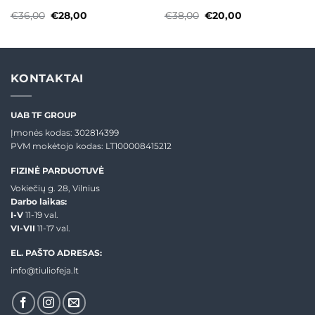
Original
Current
Original
Current
€
36,00
€
28,00
€
38,00
€
20,00
price
price
price
price
was:
is:
was:
is:
€36,00.
€28,00.
€38,00.
€20,00.
KONTAKTAI
UAB TF GROUP
Įmonės kodas: 302814399
PVM mokėtojo kodas: LT100008415212
FIZINĖ PARDUOTUVĖ
Vokiečių g. 28, Vilnius
Darbo laikas:
I-V
11-19 val.
VI-VII
11-17 val.
EL. PAŠTO ADRESAS:
info@tiuliofeja.lt