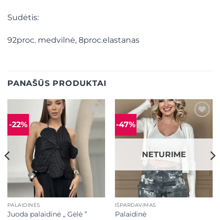
Sudėtis:
92proc. medvilnė, 8proc.elastanas
PANAŠŪS PRODUKTAI
-22%
-47%
Mėgstamiausias
Mėgstamiausias
NETURIME
PALAIDINĖS
IŠPARDAVIMAS
Juoda palaidinė „ Gėlė ”
Palaidinė