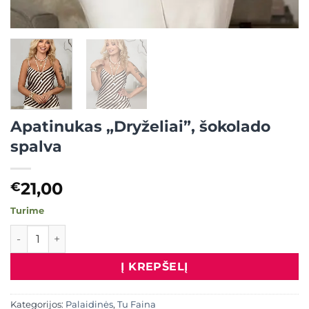
Apatinukas „Dryželiai”, šokolado
spalva
21,00
€
Turime
produkto kiekis: Apatinukas "Dryželiai", šokolado spalva
Į KREPŠELĮ
Kategorijos:
Palaidinės
,
Tu Faina