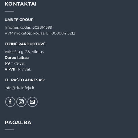
KONTAKTAI
UAB TF GROUP
Įmonės kodas: 302814399
PVM mokėtojo kodas: LT100008415212
FIZINĖ PARDUOTUVĖ
Vokiečių g. 28, Vilnius
Darbo laikas:
I-V
11-19 val.
VI-VII
11-17 val.
EL. PAŠTO ADRESAS:
info@tiuliofeja.lt
PAGALBA