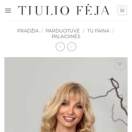
Skip
to
content
PRADŽIA
/
PARDUOTUVĖ
/
TU FAINA
/
PALAIDINĖS
Mėgstamiausias