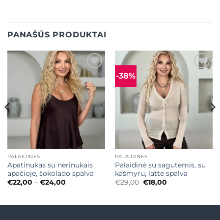
PANAŠŪS PRODUKTAI
-38%
Mėgstamiausias
Mėgstamiausias
PALAIDINĖS
PALAIDINĖS
Apatinukas su nėrinukais
Palaidinė su sagutėmis, su
apačioje, šokolado spalva
kašmyru, latte spalva
Price
Original
Current
€
22,00
–
€
24,00
€
29,00
€
18,00
range:
price
price
€22,00
was:
is:
through
€29,00.
€18,00.
€24,00