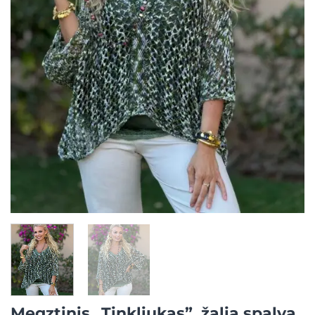
Megztinis „Tinkliukas”, žalia spalva