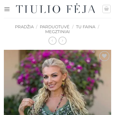
Skip
to
content
PRADŽIA
/
PARDUOTUVĖ
/
TU FAINA
/
MEGZTINIAI
Mėgstamiausias