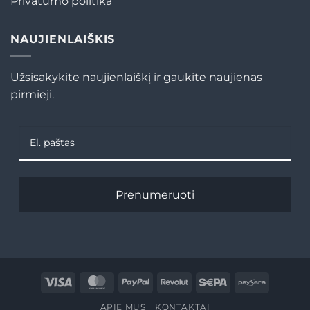
Privatumo politika
NAUJIENLAIŠKIS
Užsisakykite naujienlaiškį ir gaukite naujienas
pirmieji.
Prenumeruoti
Visa
MasterCard
PayPal
Revolut
Sepa
Paysera
APIE MUS
KONTAKTAI