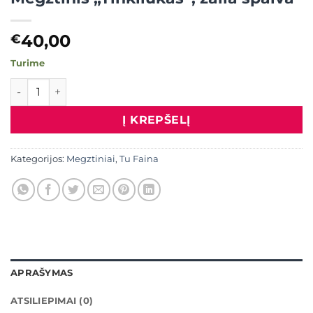
40,00
€
Turime
produkto kiekis: Megztinis "Tinkliukas", žalia spalva
Į KREPŠELĮ
Kategorijos:
Megztiniai
,
Tu Faina
APRAŠYMAS
ATSILIEPIMAI (0)