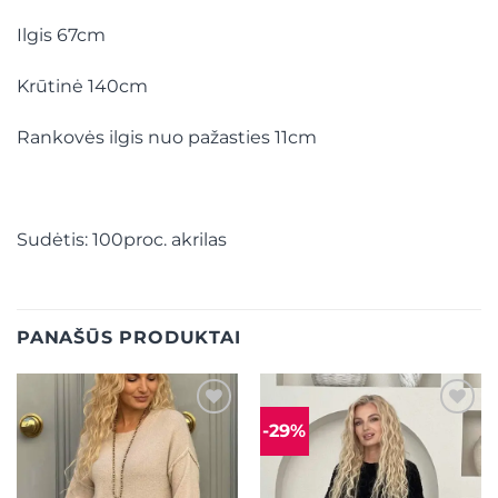
Ilgis 67cm
Krūtinė 140cm
Rankovės ilgis nuo pažasties 11cm
Sudėtis: 100proc. akrilas
PANAŠŪS PRODUKTAI
-29%
Mėgstamiausias
Mėgstamiausias