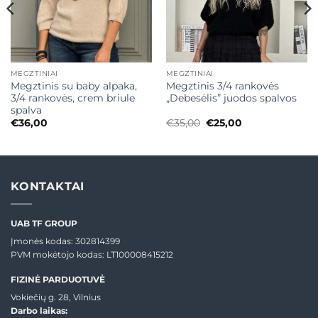
MEGZTINIAI
MEGZTINIAI
Megztinis su baby alpaka,
Megztinis 3/4 rankovės
3/4 rankovės, crem briule
„Debesėlis” juodos spalvos
spalva
Original
Current
€
36,00
€
35,00
€
25,00
price
price
was:
is:
€35,00.
€25,00.
KONTAKTAI
UAB TF GROUP
Įmonės kodas: 302814399
PVM mokėtojo kodas: LT100008415212
FIZINĖ PARDUOTUVĖ
Vokiečių g. 28, Vilnius
Darbo laikas: