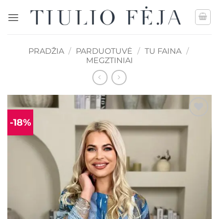
Skip
to
content
PRADŽIA
/
PARDUOTUVĖ
/
TU FAINA
/
MEGZTINIAI
-18%
Mėgstamiausias