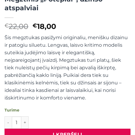
atspalviai
Original
Current
22,00
18,00
€
€
price
price
Šis megztukas pasižymi originaliu, menišku dizainu
was:
is:
ir patogiu siluetu. Lengvas, laisvo kritimo modelis
€22,00.
€18,00.
suteikia judėjimo laisvę ir elegantišką,
neįpareigojantį įvaizdį. Megztukas turi platų, šiek
tiek nuleistų pečių kirpimą bei apvalią iškirptę,
pabrėžiančią kaklo liniją. Puikiai dera tiek su
klasikinėmis kelnėmis, tiek su džinsais ar sijonu –
idealiai tinka kasdienai ar laisvalaikiui, kai norisi
išskirtinumo ir komforto viename.
Turime
produkto kiekis: Megztinis "Potėpiai", džinso atspalviai
Į KREPŠELĮ