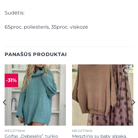
Sudėtis:
65proc. poliesteris, 35proc. viskozė
PANAŠŪS PRODUKTAI
-31%
Mėgstamiausias
Mėgstamiausias
MEGZTINIAI
MEGZTINIAI
Golfas „Debesėlis”, turkio
Megztinis su baby alpaka,