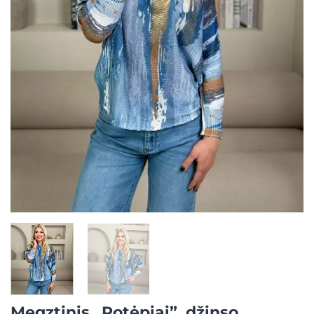
Megztinis „Potėpiai”, džinso