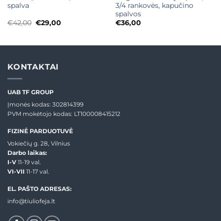
spalva
3/4 rankovės, kapučino
spalvos
Original
Current
€
42,00
€
29,00
€
36,00
price
price
was:
is:
€42,00.
€29,00.
KONTAKTAI
UAB TF GROUP
Įmonės kodas: 302814399
PVM mokėtojo kodas: LT100008415212
FIZINĖ PARDUOTUVĖ
Vokiečių g. 28, Vilnius
Darbo laikas:
I-V
11-19 val.
VI-VII
11-17 val.
EL. PAŠTO ADRESAS:
info@tiuliofeja.lt