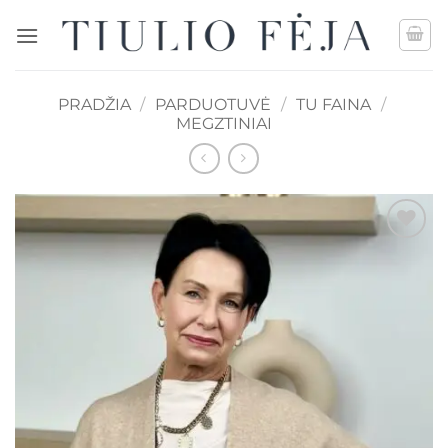
Skip
to
content
PRADŽIA
/
PARDUOTUVĖ
/
TU FAINA
/
MEGZTINIAI
Mėgstamiausias