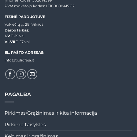
Įmonės kodas: 302814399
PVM mokėtojo kodas: LT100008415212
FIZINĖ PARDUOTUVĖ
Vokiečių g. 28, Vilnius
Darbo laikas:
I-V
11-19 val.
VI-VII
11-17 val.
EL. PAŠTO ADRESAS:
info@tiuliofeja.lt
PAGALBA
Pirkimas/Grąžinimas ir kita informacija
Pirkimo taisyklės
Keitimas ir grąžinimas