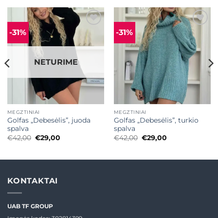
-31%
-31%
Mėgstamiausias
Mėgstamiausias
NETURIME
MEGZTINIAI
MEGZTINIAI
Golfas „Debesėlis”, juoda
Golfas „Debesėlis”, turkio
spalva
spalva
Original
Current
Original
Current
€
42,00
€
29,00
€
42,00
€
29,00
price
price
price
price
was:
is:
was:
is:
€42,00.
€29,00.
€42,00.
€29,00.
KONTAKTAI
UAB TF GROUP