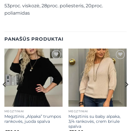
53proc. viskozė, 28proc. poliesteris, 20proc.
poliamidas
PANAŠŪS PRODUKTAI
Mėgstamiausias
Mėgstamiausias
MEGZTINIAI
MEGZTINIAI
Megztinis „Alpaka” trumpos
Megztinis su baby alpaka,
rankovės, juoda spalva
3/4 rankovės, crem briule
spalva