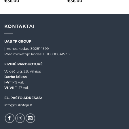
€
36,00
€
36,00
KONTAKTAI
UAB TF GROUP
Įmonės kodas: 302814399
PVM mokėtojo kodas: LT100008415212
FIZINĖ PARDUOTUVĖ
Vokiečių g. 28, Vilnius
Darbo laikas:
I-V
11-19 val.
VI-VII
11-17 val.
EL. PAŠTO ADRESAS:
info@tiuliofeja.lt