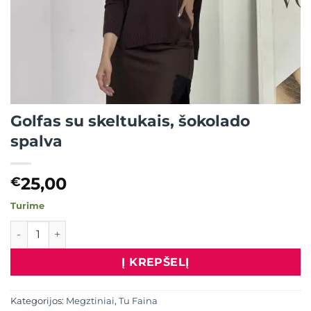
Golfas su skeltukais, šokolado
spalva
25,00
€
Turime
produkto kiekis: Golfas su skeltukais, šokolado spalva
Į KREPŠELĮ
Kategorijos:
Megztiniai
,
Tu Faina