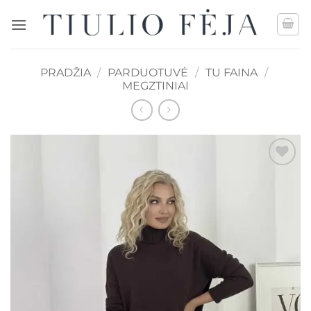
Skip
to
content
PRADŽIA
/
PARDUOTUVĖ
/
TU FAINA
/
MEGZTINIAI
Mėgstamiausias