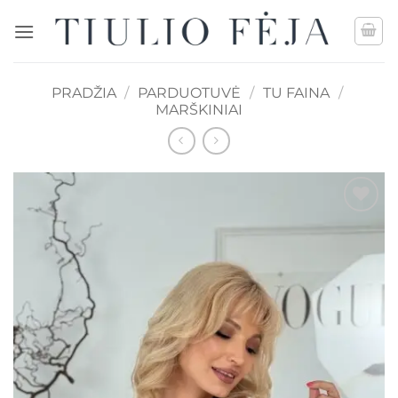
Skip
to
content
PRADŽIA
/
PARDUOTUVĖ
/
TU FAINA
/
MARŠKINIAI
Mėgstamiausias