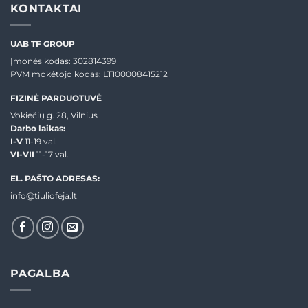
KONTAKTAI
UAB TF GROUP
Įmonės kodas: 302814399
PVM mokėtojo kodas: LT100008415212
FIZINĖ PARDUOTUVĖ
Vokiečių g. 28, Vilnius
Darbo laikas:
I-V
11-19 val.
VI-VII
11-17 val.
EL. PAŠTO ADRESAS:
info@tiuliofeja.lt
PAGALBA