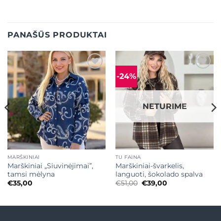
PANAŠŪS PRODUKTAI
-24%
Mėgstamiausias
Mėgstamiausias
NETURIME
MARŠKINIAI
TU FAINA
Marškiniai „Siuvinėjimai”,
Marškiniai-švarkelis,
tamsi mėlyna
languoti, šokolado spalva
Original
Current
€
35,00
€
51,00
€
39,00
price
price
was:
is:
€51,00.
€39,00.