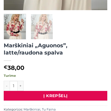
Marškiniai „Aguonos”,
latte/raudona spalva
38,00
€
Turime
produkto kiekis: Marškiniai "Aguonos", latte/raudona spalv
Į KREPŠELĮ
Kategorijos:
Marškiniai
,
Tu Faina