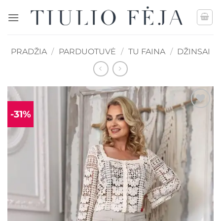
Skip
to
content
PRADŽIA
/
PARDUOTUVĖ
/
TU FAINA
/
DŽINSAI
-31%
Mėgstamiausias