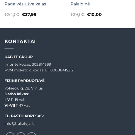
Pagalvės užvalkalas
Palaidinė
Original
Current
Original
Current
€
54,00
€
37,99
€
19,00
€
10,00
price
price
price
price
was:
is:
was:
is:
€54,00.
€37,99.
€19,00.
€10,00.
KONTAKTAI
UAB TF GROUP
Įmonės kodas: 302814399
PVM mokėtojo kodas: LT100008415212
FIZINĖ PARDUOTUVĖ
Vokiečių g. 28, Vilnius
Darbo laikas:
I-V
11-19 val.
VI-VII
11-17 val.
EL. PAŠTO ADRESAS:
info@tiuliofeja.lt