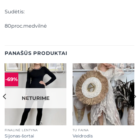
Sudėtis:
80proc.medvilnė
PANAŠŪS PRODUKTAI
-69%
Mėgstamiausias
Mėgstamiausias
NETURIME
FINALINĖ LENTYNA
TU FAINA
Sijonas-šortai
Veidrodis