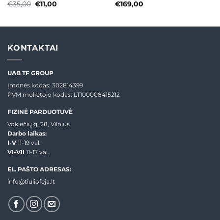
Original
Current
€
35,00
€
11,00
€
169,00
price
price
was:
is:
€35,00.
€11,00.
KONTAKTAI
UAB TF GROUP
Įmonės kodas: 302814399
PVM mokėtojo kodas: LT100008415212
FIZINĖ PARDUOTUVĖ
Vokiečių g. 28, Vilnius
Darbo laikas:
I-V
11-19 val.
VI-VII
11-17 val.
EL. PAŠTO ADRESAS:
info@tiuliofeja.lt