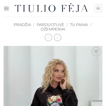
Skip
to
content
PRADŽIA
/
PARDUOTUVĖ
/
TU FAINA
/
DŽEMPERIAI
Mėgstamiausias