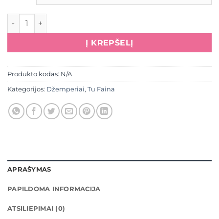
produkto kiekis: Džemperis "Frida", šokolado spalva
Į KREPŠELĮ
Produkto kodas:
N/A
Kategorijos:
Džemperiai
,
Tu Faina
APRAŠYMAS
PAPILDOMA INFORMACIJA
ATSILIEPIMAI (0)