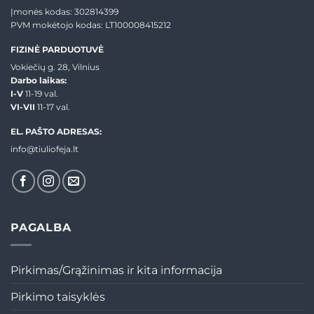
Įmonės kodas: 302814399
PVM mokėtojo kodas: LT100008415212
FIZINĖ PARDUOTUVĖ
Vokiečių g. 28, Vilnius
Darbo laikas:
I-V
11-19 val.
VI-VII
11-17 val.
EL. PAŠTO ADRESAS:
info@tiuliofeja.lt
PAGALBA
Pirkimas/Grąžinimas ir kita informacija
Pirkimo taisyklės