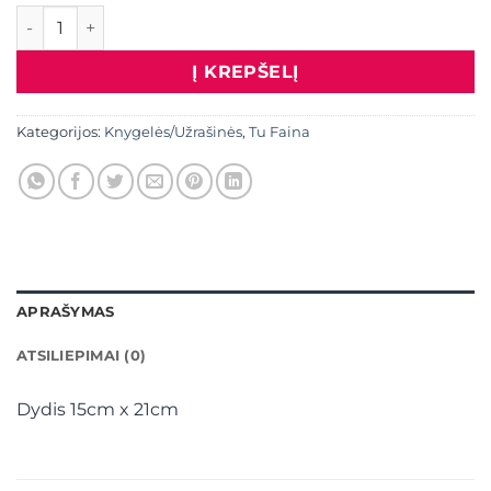
produkto kiekis: Užrašinė "Žydinčios mintys" , didesnė
Į KREPŠELĮ
Kategorijos:
Knygelės/Užrašinės
,
Tu Faina
APRAŠYMAS
ATSILIEPIMAI (0)
Dydis 15cm x 21cm