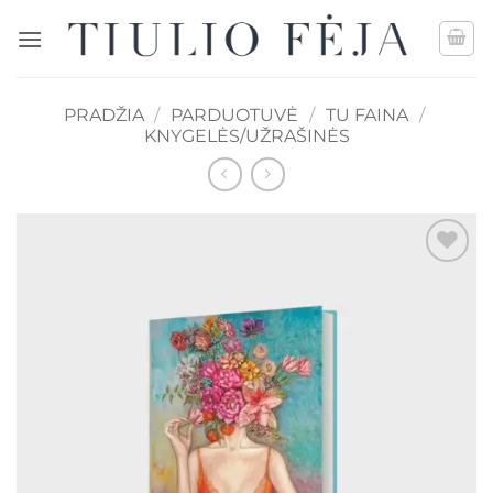
Skip
to
content
PRADŽIA
/
PARDUOTUVĖ
/
TU FAINA
/
KNYGELĖS/UŽRAŠINĖS
Mėgstamiausias