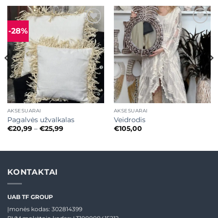
-28%
Mėgstamiausias
Mėgstamiausias
AKSESUARAI
AKSESUARAI
Pagalvės užvalkalas
Veidrodis
Price
€
20,99
–
€
25,99
€
105,00
range:
€20,99
through
€25,99
KONTAKTAI
UAB TF GROUP
Įmonės kodas: 302814399