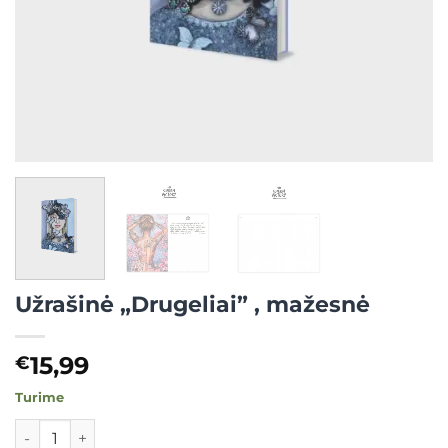
Užrašinė „Drugeliai” , mažesnė
15,99
€
Turime
produkto kiekis: Užrašinė "Drugeliai" , mažesnė