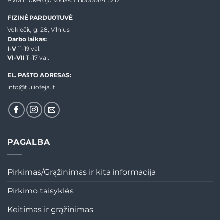
PVM mokėtojo kodas: LT100008415212
FIZINĖ PARDUOTUVĖ
Vokiečių g. 28, Vilnius
Darbo laikas:
I-V
11-19 val.
VI-VII
11-17 val.
EL. PAŠTO ADRESAS:
info@tiuliofeja.lt
PAGALBA
Pirkimas/Grąžinimas ir kita informacija
Pirkimo taisyklės
Keitimas ir grąžinimas