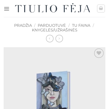
Skip
to
content
PRADŽIA
/
PARDUOTUVĖ
/
TU FAINA
/
KNYGELĖS/UŽRAŠINĖS
Mėgstamiausias