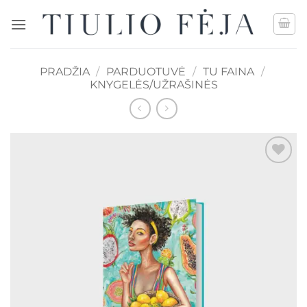
Skip
to
content
PRADŽIA
/
PARDUOTUVĖ
/
TU FAINA
/
KNYGELĖS/UŽRAŠINĖS
Mėgstamiausias