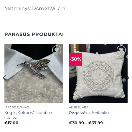
Matmenys: 12cm x17,5 cm
PANAŠŪS PRODUKTAI
-30%
Mėgstamiausias
Mėgstamiausias
IŠPARDAVIMAS
AKSESUARAI
Segė „Kolibris”, sidabro
Pagalvės užvalkalas
spalva
Price
€
17,00
€
30,99
–
€
37,99
range:
€30,99