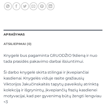
APRAŠYMAS
ATSILIEPIMAI (0)
Knygelė bus pagaminta GRUODŽIO 9dieną ir nuo
tada prasidės pakavimo darbai išsiuntimui.
Ši darbo knygelė skirta stilingai ir įkvepiančiai
kasdienai. Knygelės viduje rasite gražiausių
Viktorijos Jakučinskaitės tapytų paveikslų atrinktą
kolekciją ir išgrynintų, įkvepiančių frazių kasdienei
motyvacijai, kad per gyvenimą būtų žengti lengviau
<3