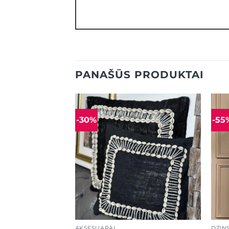
PANAŠŪS PRODUKTAI
-30%
-55
Mėgstamiausias
Mėgstamiausias
+
+
AKSESUARAI
DŽIN