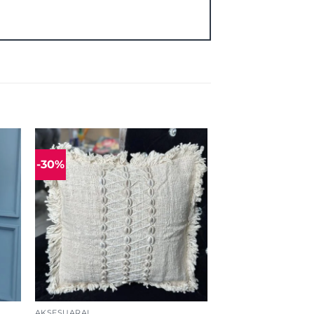
-30%
ias
Mėgstamiausias
+
AKSESUARAI