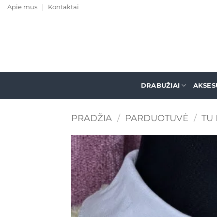
Skip
Apie mus
Kontaktai
to
content
DRABUŽIAI
AKSES
PRADŽIA
/
PARDUOTUVĖ
/
TU 