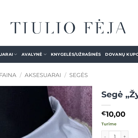
UARAI
AVALYNĖ
KNYGELĖS/UŽRAŠINĖS
DOVANŲ KUP
FAINA
/
AKSESUARAI
/
SEGĖS
Segė „Žy
Mėgstamiausias
10,00
€
Turime
produkto kiekis: