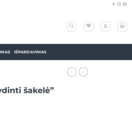
ONAS
IŠPARDAVIMAS
dinti šakelė”
 Segė "Žydinti šakelė"