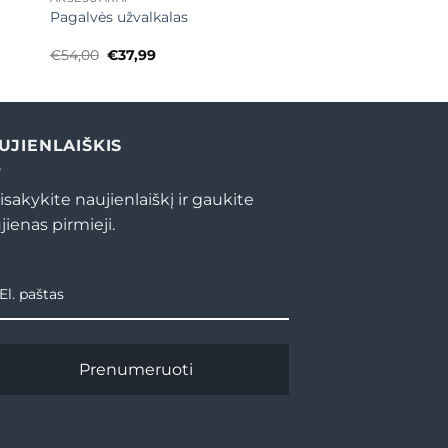
Pagalvės užvalkalas
Original
Current
€
54,00
€
37,99
price
price
was:
is:
€54,00.
€37,99.
UJIENLAIŠKIS
isakykite naujienlaiškį ir gaukite
jienas pirmieji.
Prenumeruoti