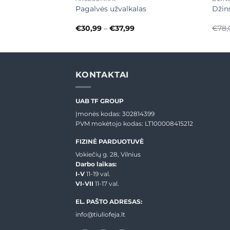
su, tamsi camel
Pagalvės užvalkalas
Džin
Price
€
30,99
–
€
37,99
€
78,
range:
€30,99
through
€37,99
KONTAKTAI
UAB TF GROUP
Įmonės kodas: 302814399
PVM mokėtojo kodas: LT100008415212
FIZINĖ PARDUOTUVĖ
Vokiečių g. 28, Vilnius
Darbo laikas:
I-V
11-19 val.
VI-VII
11-17 val.
EL. PAŠTO ADRESAS:
info@tiuliofeja.lt