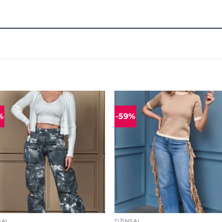
%
-59%
Mėgstamiausias
Mėgstamiaus
+
SAI
DŽINSAI