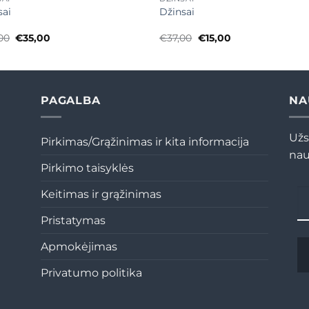
sai
Džinsai
Original
Current
Original
Current
00
€
35,00
€
37,00
€
15,00
price
price
price
price
was:
is:
was:
is:
€78,00.
€35,00.
€37,00.
€15,00.
PAGALBA
NA
Užs
Pirkimas/Grąžinimas ir kita informacija
nau
Pirkimo taisyklės
Keitimas ir grąžinimas
Pristatymas
Apmokėjimas
Privatumo politika