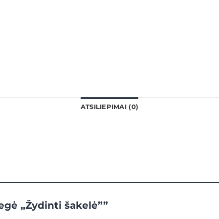
ATSILIEPIMAI (0)
egė „Žydinti šakelė””