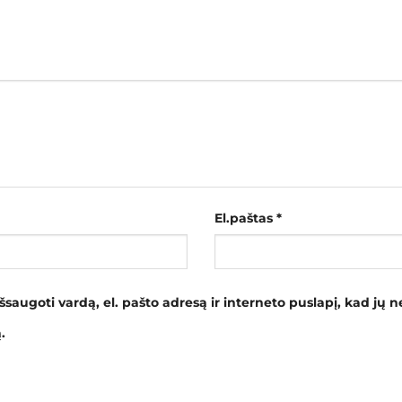
El.paštas
*
šsaugoti vardą, el. pašto adresą ir interneto puslapį, kad jų ne
.