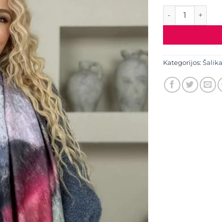
produkto kiekis:
Kategorijos:
Šalika