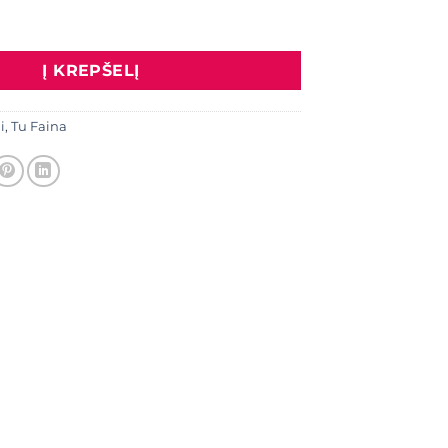
 Šalikas "Potėpiai", mėlyna/alyvų/fuksija spalva
Į KREPŠELĮ
i
,
Tu Faina