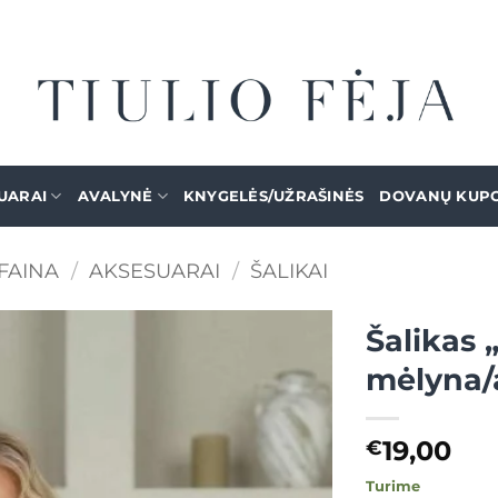
UARAI
AVALYNĖ
KNYGELĖS/UŽRAŠINĖS
DOVANŲ KUP
FAINA
/
AKSESUARAI
/
ŠALIKAI
Šalikas 
mėlyna/a
Mėgstamiausias
19,00
€
Turime