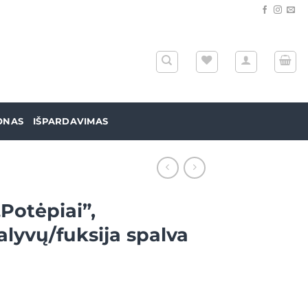
ONAS
IŠPARDAVIMAS
„Potėpiai”,
lyvų/fuksija spalva