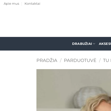
Skip
Apie mus
Kontaktai
to
content
DRABUŽIAI
AKSES
PRADŽIA
/
PARDUOTUVĖ
/
TU 