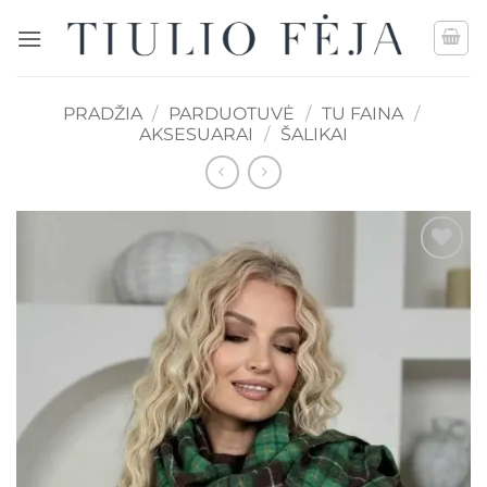
Skip
to
content
PRADŽIA
/
PARDUOTUVĖ
/
TU FAINA
/
AKSESUARAI
/
ŠALIKAI
Mėgstamiausias