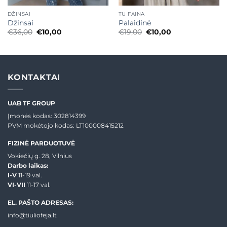
DŽINSAI
TU FAINA
Džinsai
Palaidinė
Original
Current
Original
Current
€
36,00
€
10,00
€
19,00
€
10,00
price
price
price
price
was:
is:
was:
is:
€36,00.
€10,00.
€19,00.
€10,00.
KONTAKTAI
UAB TF GROUP
Įmonės kodas: 302814399
PVM mokėtojo kodas: LT100008415212
FIZINĖ PARDUOTUVĖ
Vokiečių g. 28, Vilnius
Darbo laikas:
I-V
11-19 val.
VI-VII
11-17 val.
EL. PAŠTO ADRESAS:
info@tiuliofeja.lt