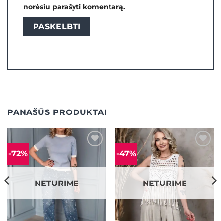
norėsiu parašyti komentarą.
PANAŠŪS PRODUKTAI
-72%
-47%
Mėgstamiausias
Mėgstamiausias
NETURIME
NETURIME