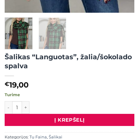
Šalikas “Languotas”, žalia/šokolado
spalva
19,00
€
Turime
produkto kiekis: Šalikas “Languotas”, žalia/šokolado spalva
Į KREPŠELĮ
Kategorijos:
Tu Faina
,
Šalikai