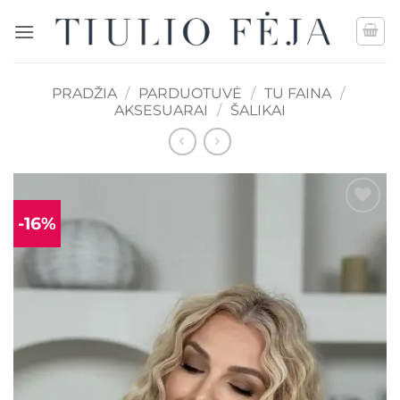
Skip
to
content
PRADŽIA
/
PARDUOTUVĖ
/
TU FAINA
/
AKSESUARAI
/
ŠALIKAI
-16%
Mėgstamiausias