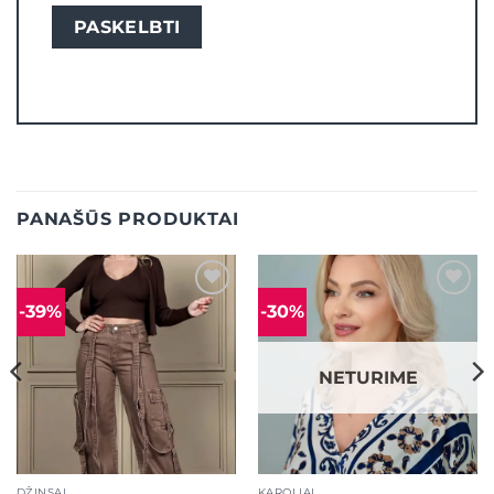
PANAŠŪS PRODUKTAI
-39%
-30%
Mėgstamiausias
Mėgstamiausias
NETURIME
DŽINSAI
KAROLIAI