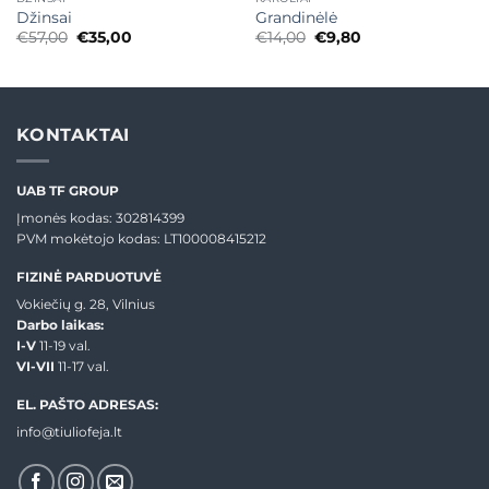
Džinsai
Grandinėlė
Original
Current
Original
Current
€
57,00
€
35,00
€
14,00
€
9,80
price
price
price
price
was:
is:
was:
is:
€57,00.
€35,00.
€14,00.
€9,80.
KONTAKTAI
UAB TF GROUP
Įmonės kodas: 302814399
PVM mokėtojo kodas: LT100008415212
FIZINĖ PARDUOTUVĖ
Vokiečių g. 28, Vilnius
Darbo laikas:
I-V
11-19 val.
VI-VII
11-17 val.
EL. PAŠTO ADRESAS:
info@tiuliofeja.lt