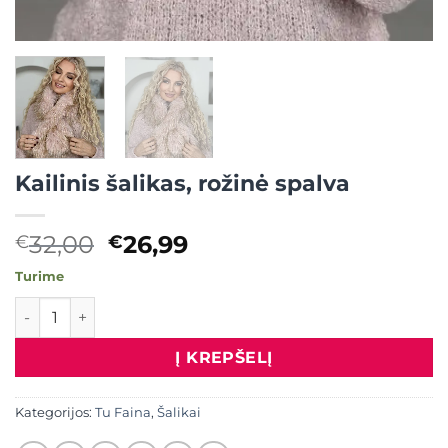
Kailinis šalikas, rožinė spalva
Original
Current
32,00
26,99
€
€
price
price
Turime
was:
is:
produkto kiekis: Kailinis šalikas, rožinė spalva
€32,00.
€26,99.
Į KREPŠELĮ
Kategorijos:
Tu Faina
,
Šalikai