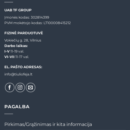
UAB TF GROUP
Įmonės kodas: 302814399
PVM mokėtojo kodas: LT100008415212
FIZINĖ PARDUOTUVĖ
Vokiečių g. 28, Vilnius
Darbo laikas:
I-V
11-19 val.
VI-VII
11-17 val.
EL. PAŠTO ADRESAS:
info@tiuliofeja.lt
PAGALBA
Pirkimas/Grąžinimas ir kita informacija