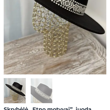
Skrybėlė „Etno motyvai”, juoda