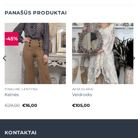
PANAŠŪS PRODUKTAI
-45%
Mėgstamiausias
Mėgstamiausias
FINALINĖ LENTYNA
AKSESUARAI
Kelnės
Veidrodis
Original
Current
€
29,00
€
16,00
€
105,00
price
price
was:
is:
€29,00.
€16,00.
KONTAKTAI