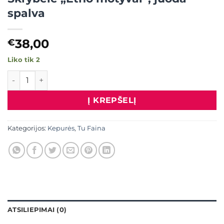
spalva
38,00
€
Liko tik 2
produkto kiekis: Skrybėlė "Etno motyvai", juoda spalva
Į KREPŠELĮ
Kategorijos:
Kepurės
,
Tu Faina
ATSILIEPIMAI (0)