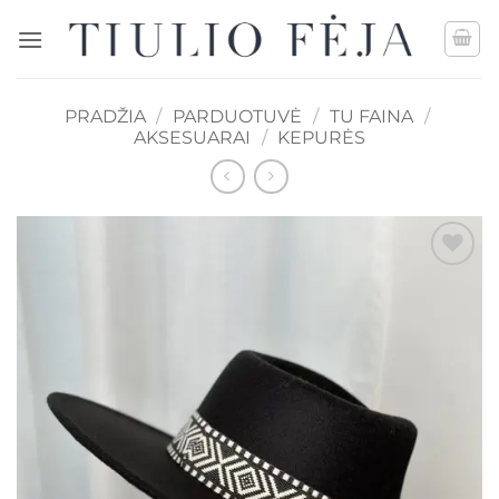
Skip
to
content
PRADŽIA
/
PARDUOTUVĖ
/
TU FAINA
/
AKSESUARAI
/
KEPURĖS
Mėgstamiausias