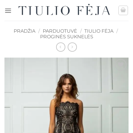
Skip
to
content
PRADŽIA
/
PARDUOTUVĖ
/
TIULIO FĖJA
/
PROGINĖS SUKNELĖS
Mėgstamiausias