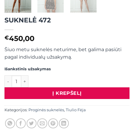
SUKNELĖ 472
450,00
€
Šiuo metu suknelės neturime, bet galima pasiūti
pagal individualų užsakymą.
Išankstinis užsakymas
produkto kiekis: SUKNELĖ 472
Į KREPŠELĮ
Kategorijos:
Proginės suknelės
,
Tiulio Fėja