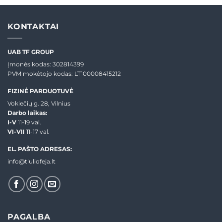
KONTAKTAI
UAB TF GROUP
Įmonės kodas: 302814399
PVM mokėtojo kodas: LT100008415212
FIZINĖ PARDUOTUVĖ
Vokiečių g. 28, Vilnius
Darbo laikas:
I-V
11-19 val.
VI-VII
11-17 val.
EL. PAŠTO ADRESAS:
info@tiuliofeja.lt
PAGALBA