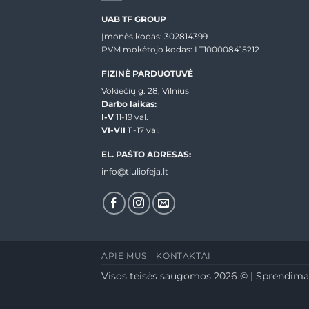
UAB TF GROUP
Įmonės kodas: 302814399
PVM mokėtojo kodas: LT100008415212
FIZINĖ PARDUOTUVĖ
Vokiečių g. 28, Vilnius
Darbo laikas:
I-V
11-19 val.
VI-VII
11-17 val.
EL. PAŠTO ADRESAS:
info@tiuliofeja.lt
APIE MUS
KONTAKTAI
Visos teisės saugomos 2026 © | Sprendima