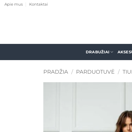
Skip
Apie mus
Kontaktai
to
content
DRABUŽIAI
AKSES
PRADŽIA
/
PARDUOTUVĖ
/
TIU