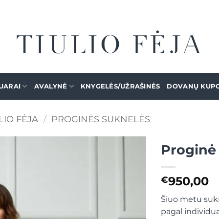
UARAI
AVALYNĖ
KNYGELĖS/UŽRAŠINĖS
DOVANŲ KUP
LIO FĖJA
/
PROGINĖS SUKNELĖS
Proginė
Mėgstamiausias
950,00
€
Šiuo metu sukn
pagal individu