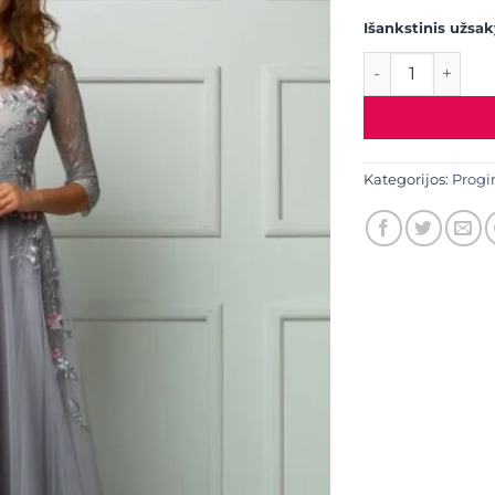
Išankstinis užsa
produkto kiekis
Kategorijos:
Progi