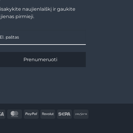
isakykite naujienlaiškį ir gaukite
jienas pirmieji.
Prenumeruoti
Visa
MasterCard
PayPal
Revolut
Sepa
Paysera