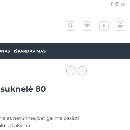
ONAS
IŠPARDAVIMAS
 suknelė 80
elės neturime, bet galime pasiūti
alų užsakymą.