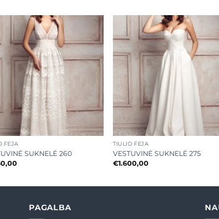
Mėgstamiausias
Mėgstamiaus
+
O FĖJA
TIULIO FĖJA
UVINĖ SUKNELĖ 260
VESTUVINĖ SUKNELĖ 275
50,00
€
1.600,00
PAGALBA
NA