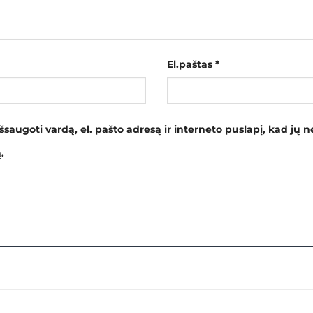
El.paštas
*
šsaugoti vardą, el. pašto adresą ir interneto puslapį, kad jų ne
.