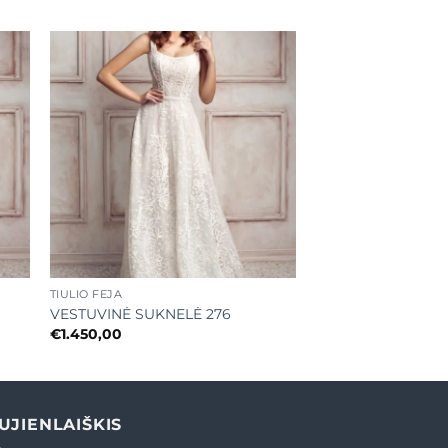
ias
Mėgstamiausias
+
TIULIO FĖJA
VESTUVINĖ SUKNELĖ 276
€
1.450,00
UJIENLAIŠKIS