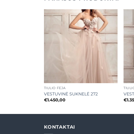
Mėgstamiausias
Mėgstamiausias
+
+
TIULIO FĖJA
TIULI
NELĖ 254
VESTUVINĖ SUKNELĖ 272
VEST
€
1.450,00
€
1.3
KONTAKTAI