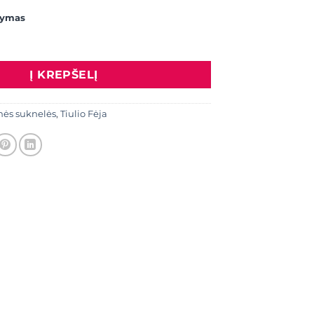
kymas
: Proginė suknelė 80
Į KREPŠELĮ
nės suknelės
,
Tiulio Fėja